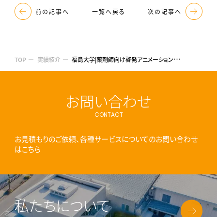
前の記事へ
次の記事へ
一覧へ戻る
福
島大学|薬剤師向け啓発アニメーション動画制作
TOP
実績紹介
お問い合わせ
CONTACT
お見積もりのご依頼、各種サービスについてのお問い合わせ
はこちら
私たちについて