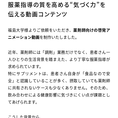
服薬指導の質を高める“気づく力”を
伝える動画コンテンツ
概要・アクセス
福島大学様よりご依頼をいただき、
薬剤師向けの啓発ア
ABOUT
ニメーション動画
を制作いたしました。
メッセージ
MESSAGE
近年、薬剤師には「調剤」業務だけでなく、患者さん一
人ひとりの生活背景を踏まえた、より丁寧な服薬指導が
実績紹介
求められています。
WORKS
特にサプリメントは、患者さん自身が「食品なので安
全」と認識していることが多く、摂取していても薬剤師
ご依頼・制作の流れ
WORKFLOW
に共有されないケースも少なくありません。そのため、
飲み合わせによる健康影響に気づきにくい点が課題とし
事業紹介
てあげられます。
SERVICES
採用情報
こうした背景から、