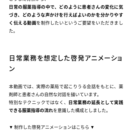
RECRUIT
日常の服薬指導の中で、どのように患者さんの変化に気
づき、どのような声かけを行えばよいのかを分かりやす
お知らせ
く伝える動画
を制作したいというご要望をいただきまし
NEWS
た。
お問い合わせ
CONTACT
アクセス
プライバシーポリシー
サイトマップ
日常業務を想定した啓発アニメーショ
ン
FOLLOW US
本動画では、実際の薬局で起こりうる会話をもとに、薬
剤師と患者さんの自然な対話を描いています。
© JITSUGYO Co., Ltd. All rights reserved.
特別なテクニックではなく、
日常業務の延長として実践
できる服薬指導の流れ
を意識した構成としました。
▼ 制作した啓発アニメーションはこちら ▼